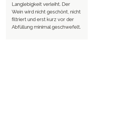
Langlebigkeit verleiht. Der
Wein wird nicht geschönt, nicht
filtriert und erst kurz vor der
Abfüllung minimal geschwefelt.
Ein kraftvoller, tief
mineralischer Chardonnay mit
salziger Präzision, feiner Textur
und eleganter Reife.
Zitrusnoten, gelbe Früchte und
ein Hauch gerösteter Nuss im
Nachhall. Lang und souverän.