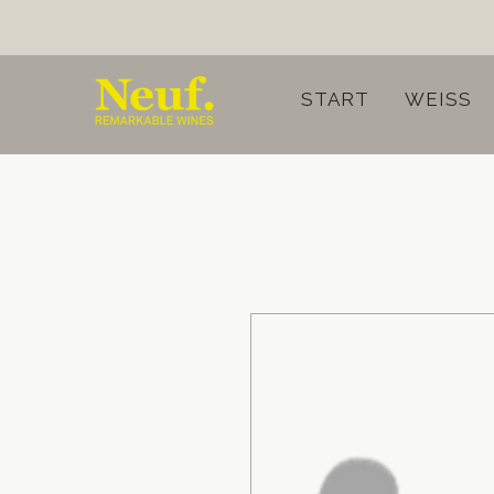
START
WEISS