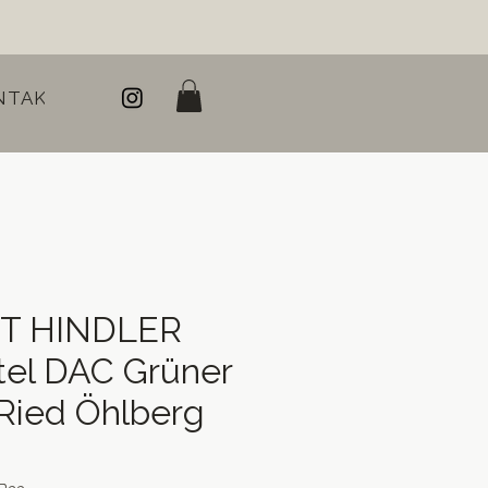
NTAKT
T HINDLER
tel DAC Grüner
 Ried Öhlberg