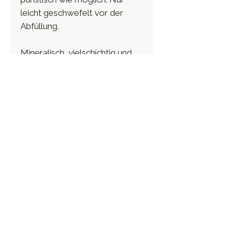
leicht geschwefelt vor der
Abfüllung.
Mineralisch, vielschichtig und
kraftvoll, mit feiner Balance
zwischen Frische und
Cremigkeit. Aromen von
weißen Blüten, Zitrus, reifem
Steinobst und subtiler
Holznote.